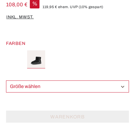
%
108,00 €
119,95 €
ehem. UVP
(10% gespart)
INKL. MWST.
FARBEN
Größe wählen
WARENKORB