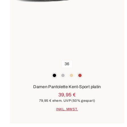
36
Farben
schwarz
silber
beige
rot
Damen Pantolette Kent-Sport platin
39,95 €
79,95 €
ehem. UVP
(50% gespart)
INKL. MWST.