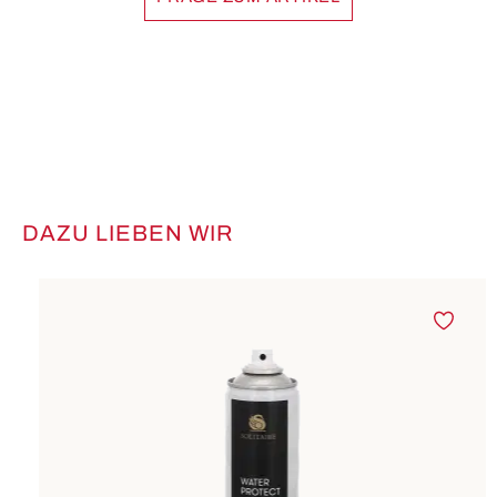
DAZU LIEBEN WIR
Produktgalerie überspringen