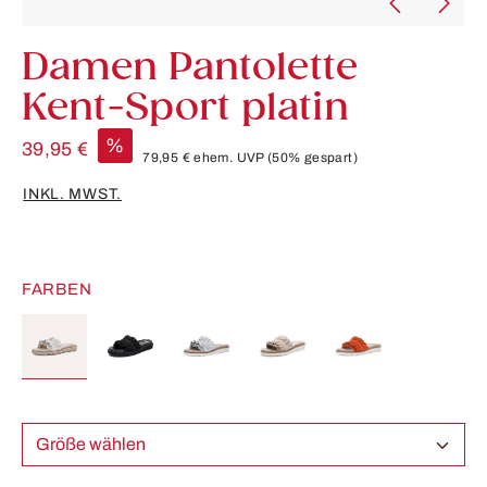
Damen Pantolette
Kent-Sport platin
%
39,95 €
79,95 €
ehem. UVP
(50% gespart)
INKL. MWST.
FARBEN
Größe wählen