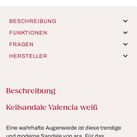
BESCHREIBUNG
FUNKTIONEN
FRAGEN
HERSTELLER
Beschreibung
Produktinformationen
Keilsandale Valencia weiß
Eine wahrhafte Augenweide ist diese trendige
und moderne Sandale von ara. Für das