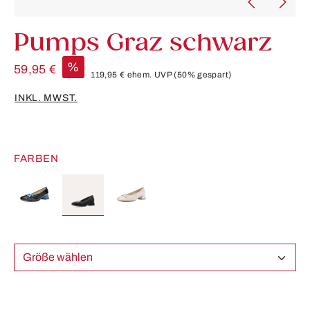
Pumps Graz schwarz
%
59,95 €
119,95 €
ehem. UVP
(50% gespart)
INKL. MWST.
FARBEN
Größe wählen