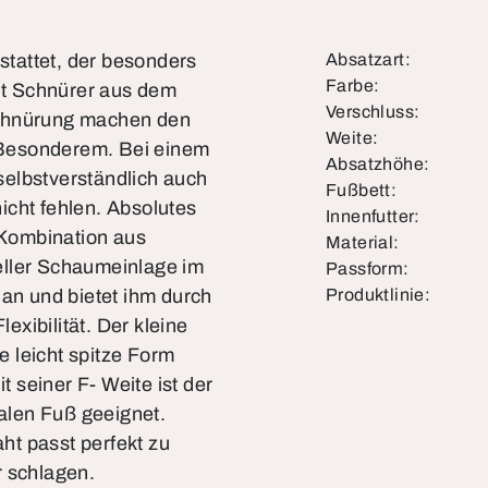
tattet, der besonders
Absatzart:
Farbe:
t Schnürer aus dem
Verschluss:
Schnürung machen den
Weite:
 Besonderem. Bei einem
Absatzhöhe:
 selbstverständlich auch
Fußbett:
icht fehlen. Absolutes
Innenfutter:
e Kombination aus
Material:
eller Schaumeinlage im
Passform:
 an und bietet ihm durch
Produktlinie:
xibilität. Der kleine
ie leicht spitze Form
t seiner F- Weite ist der
alen Fuß geeignet.
ht passt perfekt zu
r schlagen.