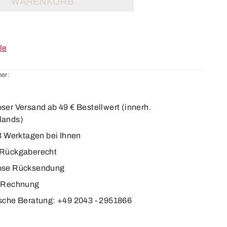
WARENKORB
le
er:
ser Versand ab 49 € Bestellwert (innerh.
lands)
-3 Werktagen bei Ihnen
 Rückgaberecht
ose Rücksendung
f Rechnung
sche Beratung: +49 2043 - 2951866