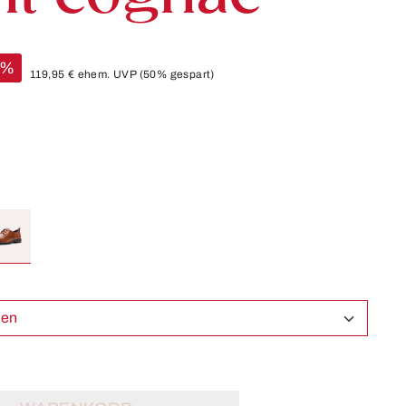
%
119,95 €
ehem. UVP
(50% gespart)
ählen