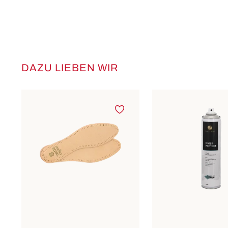
DAZU LIEBEN WIR
Produktgalerie überspringen
In vielen Größen verfügbar