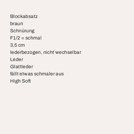
Blockabsatz
braun
Schnürung
F1/2 = schmal
3,5 cm
lederbezogen, nicht wechselbar
Leder
Glattleder
fällt etwas schmaler aus
High Soft