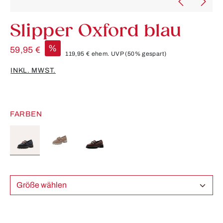
Slipper Oxford blau
%
59,95 €
119,95 €
ehem. UVP
(50% gespart)
INKL. MWST.
FARBEN
Größe wählen