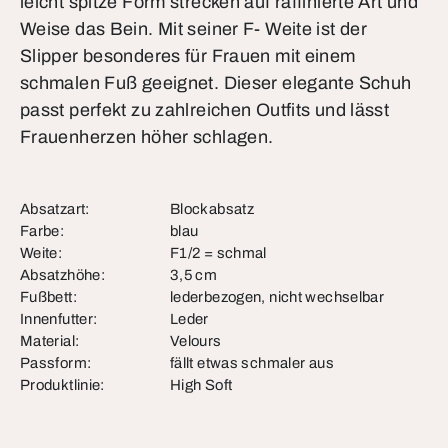
leicht spitze Form strecken auf raffinierte Art und
Weise das Bein. Mit seiner F- Weite ist der
Slipper besonderes für Frauen mit einem
schmalen Fuß geeignet. Dieser elegante Schuh
passt perfekt zu zahlreichen Outfits und lässt
Frauenherzen höher schlagen.
Absatzart:
Blockabsatz
Farbe:
blau
Weite:
F1/2 = schmal
Absatzhöhe:
3,5 cm
Fußbett:
lederbezogen, nicht wechselbar
Innenfutter:
Leder
Material:
Velours
Passform:
fällt etwas schmaler aus
Produktlinie:
High Soft