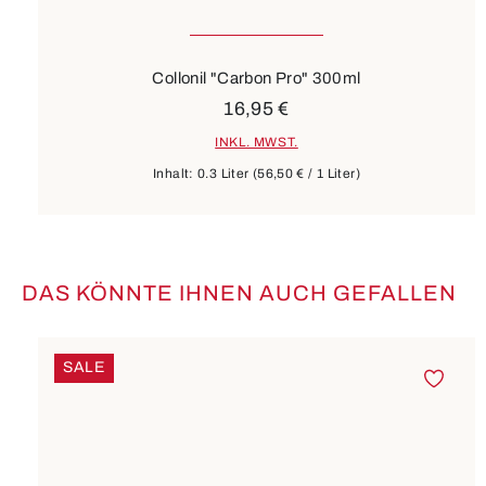
Collonil "Carbon Pro" 300ml
16,95 €
INKL. MWST.
Inhalt:
0.3 Liter
(56,50 € / 1 Liter)
DAS KÖNNTE IHNEN AUCH GEFALLEN
Produktgalerie überspringen
SALE