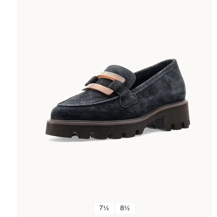
7½
8½