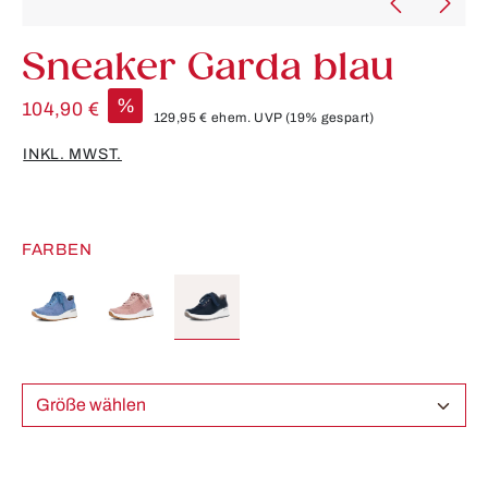
Sneaker Garda blau
%
104,90 €
129,95 €
ehem. UVP
(19% gespart)
INKL. MWST.
FARBEN
Größe wählen