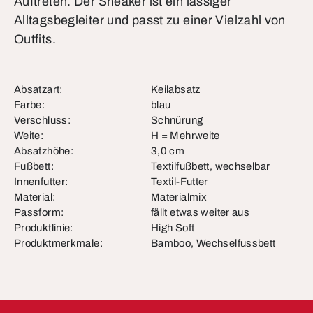
Auftreten. Der Sneaker ist ein lässiger
Alltagsbegleiter und passt zu einer Vielzahl von
Outfits.
Absatzart:
Keilabsatz
Farbe:
blau
Verschluss:
Schnürung
Weite:
H = Mehrweite
Absatzhöhe:
3,0 cm
Fußbett:
Textilfußbett, wechselbar
Innenfutter:
Textil-Futter
Material:
Materialmix
Passform:
fällt etwas weiter aus
Produktlinie:
High Soft
Produktmerkmale:
Bamboo, Wechselfussbett