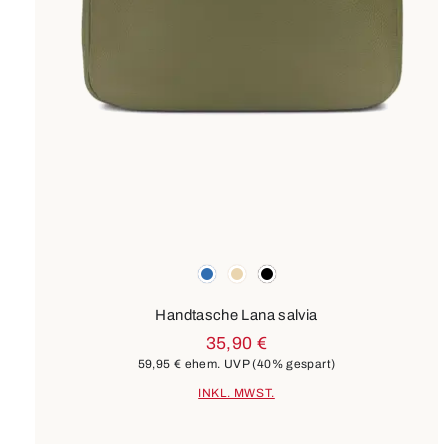
Farben
blau
beige
schwarz
Handtasche Lana salvia
35,90 €
59,95 €
ehem. UVP
(40% gespart)
INKL. MWST.