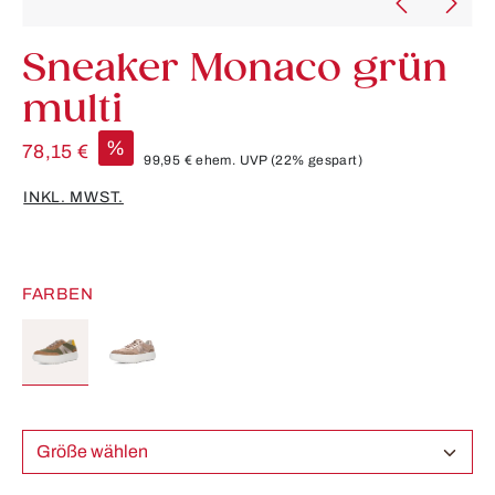
Sneaker Monaco grün
multi
%
78,15 €
99,95 €
ehem. UVP
(22% gespart)
INKL. MWST.
FARBEN
Größe wählen