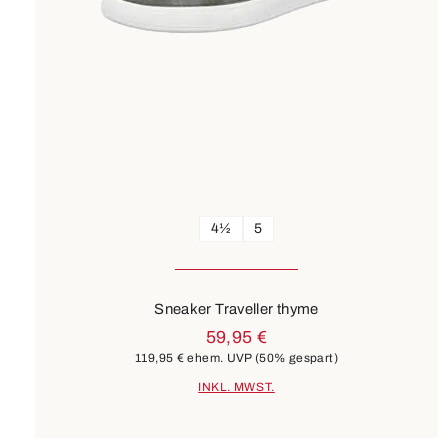
4½
5
Sneaker Traveller thyme
59,95 €
119,95 €
ehem. UVP
(50% gespart)
INKL. MWST.