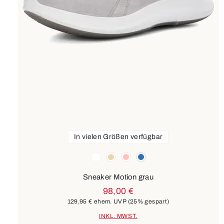
In vielen Größen verfügbar
Farben
weiß
beige
rosa
blau
Sneaker Motion grau
98,00 €
129,95 €
ehem. UVP
(25% gespart)
INKL. MWST.