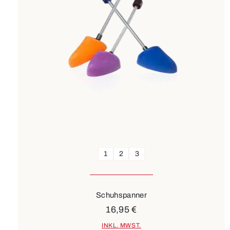
1
2
3
Schuhspanner
16,95 €
INKL. MWST.