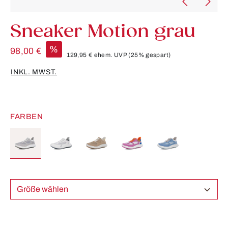
Sneaker Motion grau
%
98,00 €
129,95 €
ehem. UVP
(25% gespart)
INKL. MWST.
FARBEN
Größe wählen