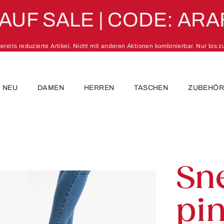
 AUF SALE | CODE: ARA
 bereits reduzierte Artikel. Nicht mit anderen Aktionen kombinierbar. Nur bis 
NEU
DAMEN
HERREN
TASCHEN
ZUBEHÖ
Sn
pin