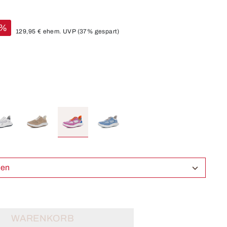
%
129,95 €
ehem. UVP
(37% gespart)
ählen
WARENKORB