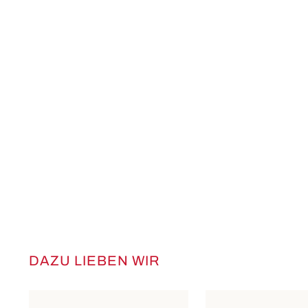
DAZU LIEBEN WIR
Produktgalerie überspringen