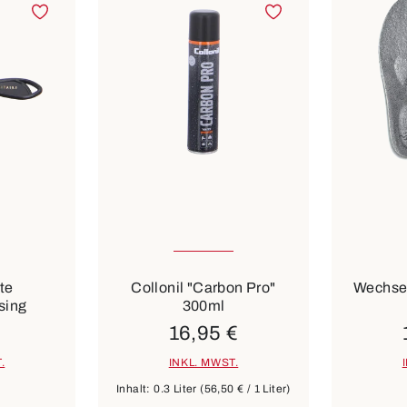
In viele
Farben
te
Collonil "Carbon Pro"
Wechsel
sing
300ml
16,95 €
.
INKL. MWST.
Inhalt:
0.3 Liter
(56,50 € / 1 Liter)