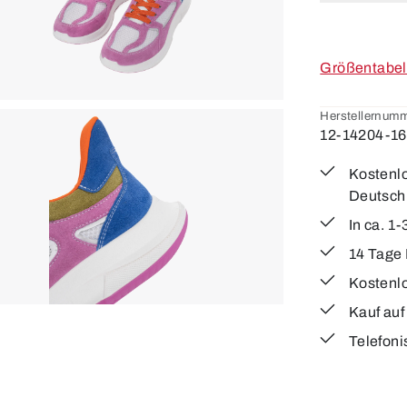
Größentabel
Herstellernumm
12-14204-16
Kostenlo
Deutsch
In ca. 1
14 Tage
Kostenl
Kauf au
Telefoni