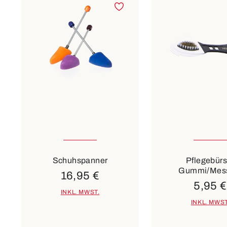
1
2
3
Schuhspanner
Pflegebürs
Gummi/Mes
16,95 €
5,95 €
INKL. MWST.
INKL. MWST