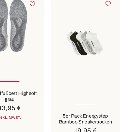
n Größen verfügbar
beige
weiß
43-46
fußbett Highsoft
grau
6 Farben
13,95 €
5er Pack Energystep
INKL. MWST.
Bamboo Sneakersocken
19,95 €