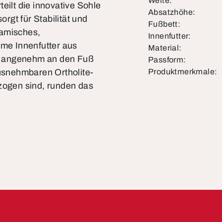
Weite:
eilt die innovative Sohle
Absatzhöhe:
gt für Stabilität und
Fußbett:
namisches,
Innenfutter:
me Innenfutter aus
Material:
ich angenehm an den Fuß
Passform:
ausnehmbaren Ortholite-
Produktmerkmale:
rzogen sind, runden das