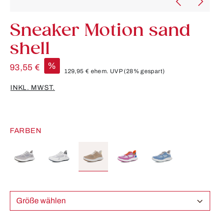
Sneaker Motion sand
shell
%
93,55 €
129,95 €
ehem. UVP
(28% gespart)
INKL. MWST.
FARBEN
Größe wählen