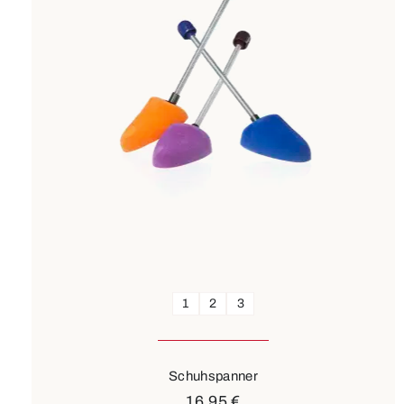
1
2
3
Schuhspanner
16,95 €