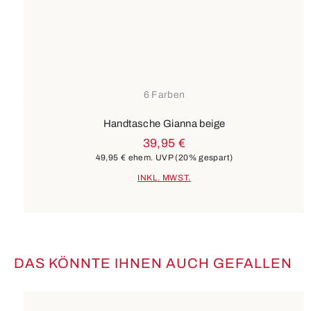
6 Farben
Handtasche Gianna beige
39,95 €
49,95 €
ehem. UVP
(20% gespart)
INKL. MWST.
DAS KÖNNTE IHNEN AUCH GEFALLEN
Produktgalerie überspringen