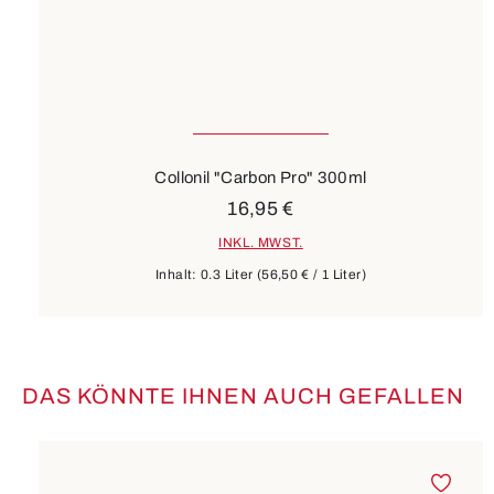
Collonil "Carbon Pro" 300ml
16,95 €
INKL. MWST.
Inhalt:
0.3 Liter
(56,50 € / 1 Liter)
DAS KÖNNTE IHNEN AUCH GEFALLEN
Produktgalerie überspringen