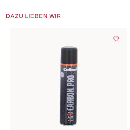
DAZU LIEBEN WIR
Produktgalerie überspringen