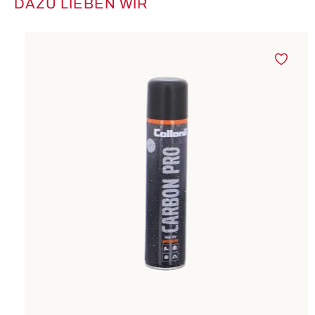
DAZU LIEBEN WIR
Produktgalerie überspringen