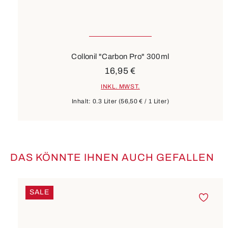
Collonil "Carbon Pro" 300ml
16,95 €
INKL. MWST.
Inhalt:
0.3 Liter
(56,50 € / 1 Liter)
DAS KÖNNTE IHNEN AUCH GEFALLEN
Produktgalerie überspringen
SALE