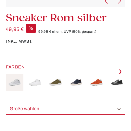
Sneaker Rom silber
%
49,95 €
99,95 €
ehem. UVP
(50% gespart)
INKL. MWST.
FARBEN
❯
Größe wählen