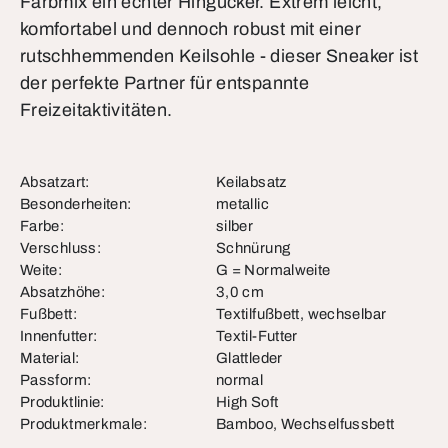
Farbmix ein echter Hingucker. Extrem leicht,
komfortabel und dennoch robust mit einer
rutschhemmenden Keilsohle - dieser Sneaker ist
der perfekte Partner für entspannte
Freizeitaktivitäten.
Absatzart:
Keilabsatz
Besonderheiten:
metallic
Farbe:
silber
Verschluss:
Schnürung
Weite:
G = Normalweite
Absatzhöhe:
3,0 cm
Fußbett:
Textilfußbett, wechselbar
Innenfutter:
Textil-Futter
Material:
Glattleder
Passform:
normal
Produktlinie:
High Soft
Produktmerkmale:
Bamboo, Wechselfussbett