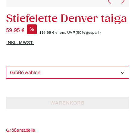
Stiefelette Denver taiga
%
59,95 €
119,95 €
ehem. UVP
(50% gespart)
INKL. MWST.
Größe wählen
WARENKORB
Größentabelle