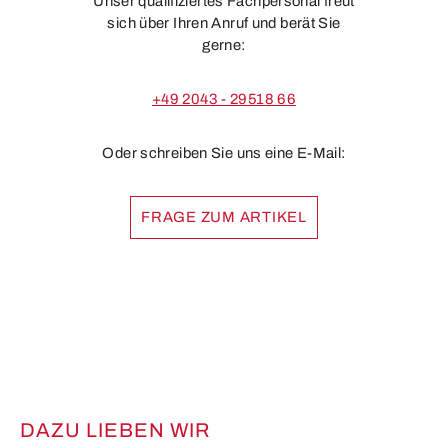
Unser qualifiziertes Fachpersonal freut
sich über Ihren Anruf und berät Sie
gerne:
+49 2043 - 29518 66
Oder schreiben Sie uns eine E-Mail:
FRAGE ZUM ARTIKEL
DAZU LIEBEN WIR
Produktgalerie überspringen