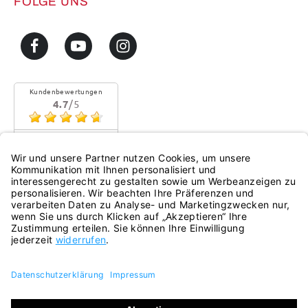
FOLGE UNS
Kundenbewertungen
4.7
/5
Sehr gute Qualität
Mehr...
eKomi
Alle Preise inkl. gesetzl. Mehrwertsteuer zzgl.
Versandkosten