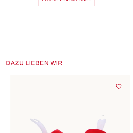
DAZU LIEBEN WIR
Produktgalerie überspringen