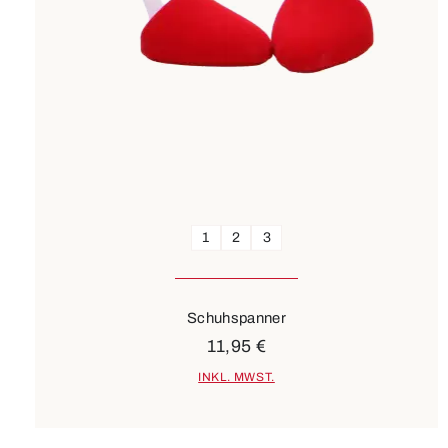
1
2
3
Schuhspanner
11,95 €
INKL. MWST.