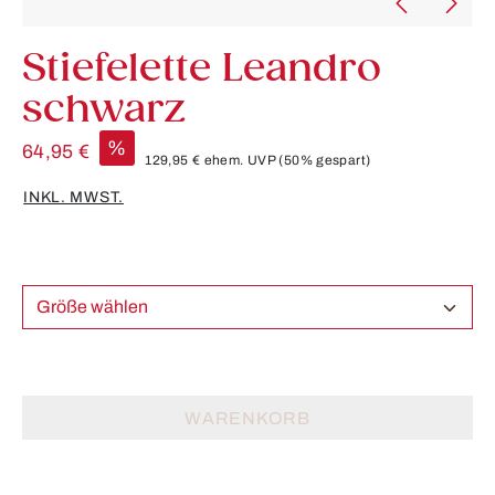
Stiefelette Leandro
schwarz
%
64,95 €
129,95 €
ehem. UVP
(50% gespart)
INKL. MWST.
Größe wählen
WARENKORB