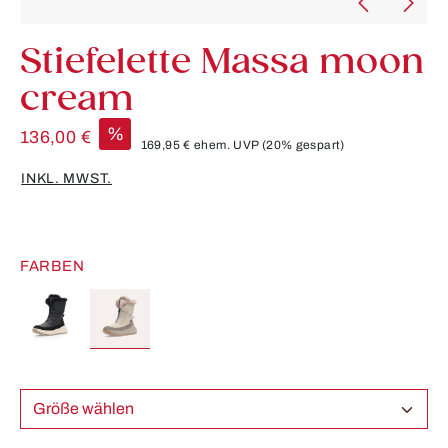
Stiefelette Massa moon
cream
%
136,00 €
169,95 €
ehem. UVP
(20% gespart)
INKL. MWST.
FARBEN
Größe wählen