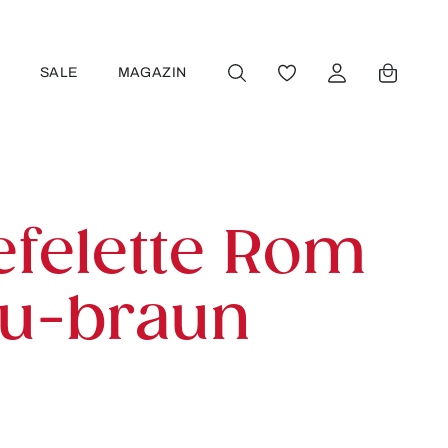
R
SALE
MAGAZIN
DU HAST 0 PRODUKT
efelette Rom
au-braun