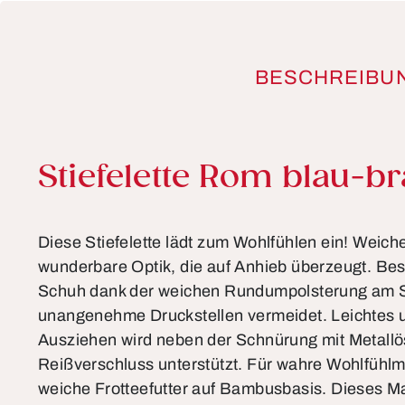
BESCHREIBU
Produktinformationen
Stiefelette Rom blau-b
Diese Stiefelette lädt zum Wohlfühlen ein! Weiche
wunderbare Optik, die auf Anhieb überzeugt. Be
Schuh dank der weichen Rundumpolsterung am S
unangenehme Druckstellen vermeidet. Leichtes u
Ausziehen wird neben der Schnürung mit Metallö
Reißverschluss unterstützt. Für wahre Wohlfühl
weiche Frotteefutter auf Bambusbasis. Dieses Mat