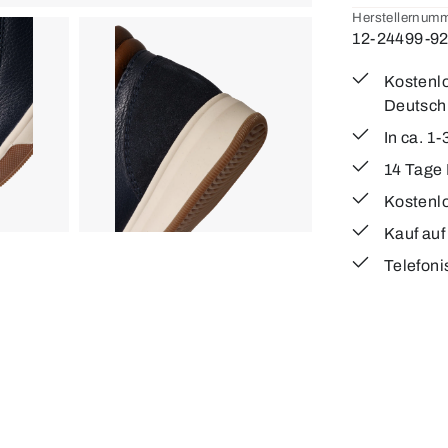
Herstellernumm
12-24499-9
Kostenlo
Deutsch
In ca. 1
14 Tage
Kostenl
Kauf au
Telefoni