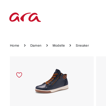
 Hauptinhalt springen
Zur Hauptnavigation springen
Home
Damen
Modelle
Sneaker
Bildergalerie überspringen