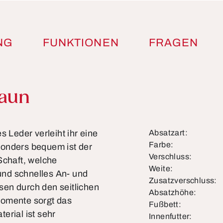
NG
FUNKTIONEN
FRAGEN
raun
s Leder verleiht ihr eine
Absatzart:
Farbe:
sonders bequem ist der
Verschluss:
chaft, welche
Weite:
nd schnelles An- und
Zusatzverschluss:
sen durch den seitlichen
Absatzhöhe:
momente sorgt das
Fußbett:
erial ist sehr
Innenfutter: