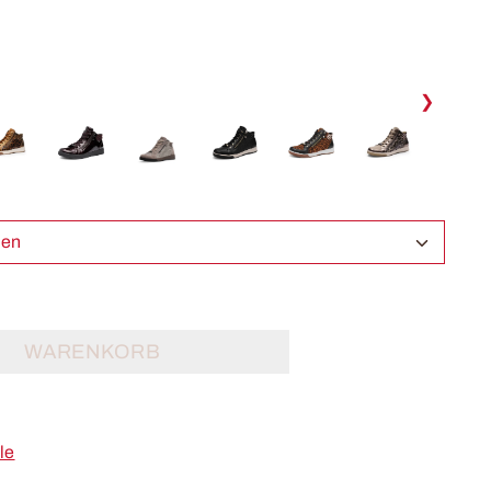
❯
ählen
WARENKORB
le