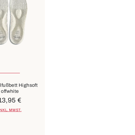
n Größen verfügbar
beige
fußbett Highsoft
offwhite
13,95 €
INKL. MWST.