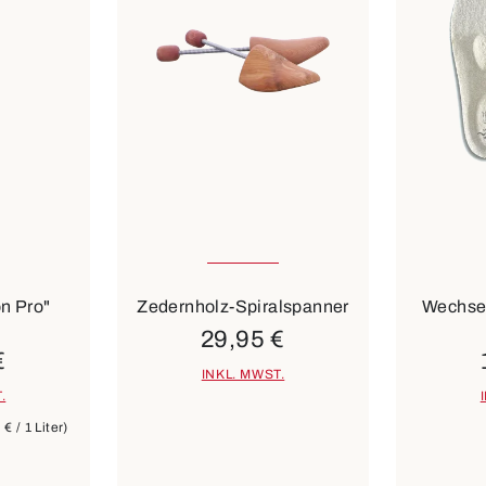
In vielen Größen verfügbar
In viele
Farben
on Pro"
Zedernholz-Spiralspanner
Wechsel
29,95 €
€
INKL. MWST.
.
€ / 1 Liter)