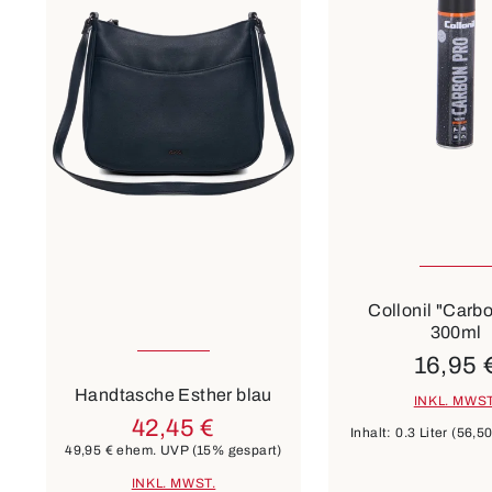
Collonil "Carb
300ml
8 Farben
16,95 
Handtasche Esther blau
INKL. MWST
42,45 €
Inhalt:
0.3 Liter
(56,50 
49,95 €
ehem. UVP
(15% gespart)
INKL. MWST.