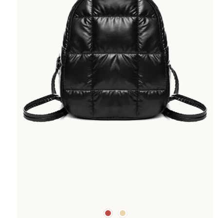
Farben
rot
beige