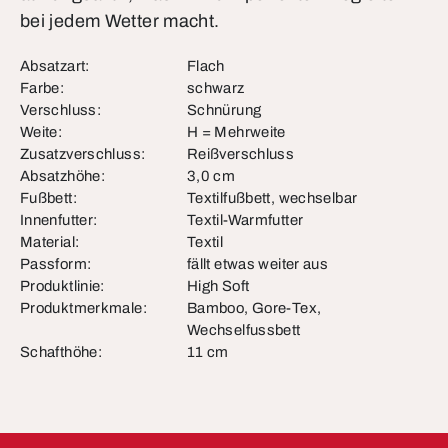
bei jedem Wetter macht.
Absatzart:
Flach
Farbe:
schwarz
Verschluss:
Schnürung
Weite:
H = Mehrweite
Zusatzverschluss:
Reißverschluss
Absatzhöhe:
3,0 cm
Fußbett:
Textilfußbett, wechselbar
Innenfutter:
Textil-Warmfutter
Material:
Textil
Passform:
fällt etwas weiter aus
Produktlinie:
High Soft
Produktmerkmale:
Bamboo, Gore-Tex,
Wechselfussbett
Schafthöhe:
11 cm