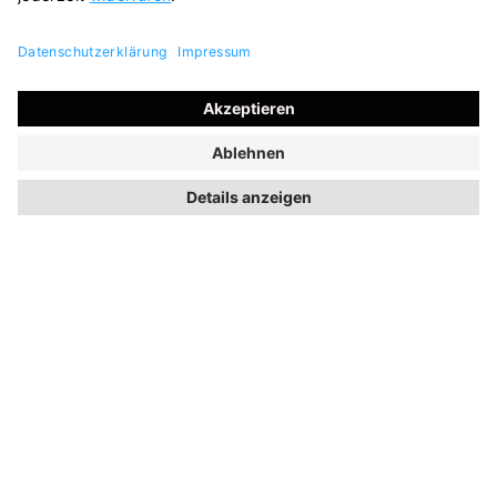
SERVICE & BERATUNG
ÜBER UNS
FOLGE UNS
WARENKORB
Kundenbewertungen
4.7
/5
Sehr gute Qualität
Mehr...