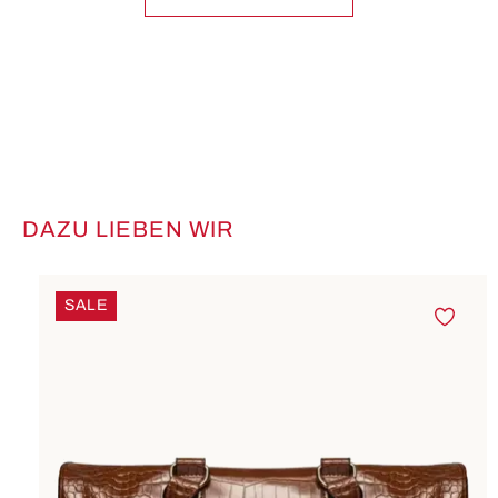
DAZU LIEBEN WIR
Produktgalerie überspringen
SALE