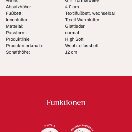
Weite:
G = Normalweite
Absatzhöhe:
4,0 cm
Fußbett:
Textilfußbett, wechselbar
Innenfutter:
Textil-Warmfutter
Material:
Glattleder
Passform:
normal
Produktlinie:
High Soft
Produktmerkmale:
Wechselfussbett
Schafthöhe:
12 cm
Funktionen