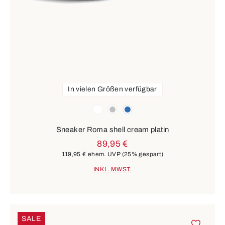
In vielen Größen verfügbar
Farben
weiß
silber
blau
Sneaker Roma shell cream platin
89,95 €
119,95 €
ehem. UVP
(25% gespart)
INKL. MWST.
SALE