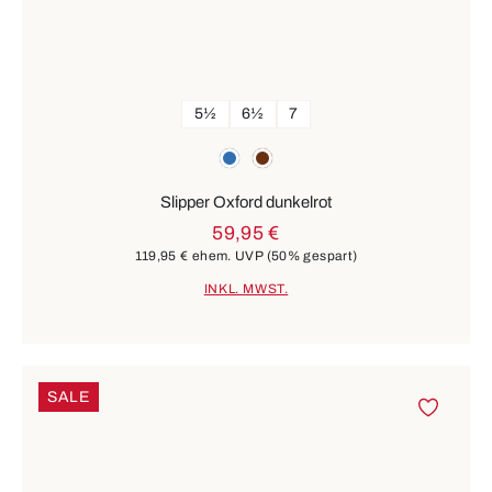
5½
6½
7
Farben
blau
braun
Slipper Oxford dunkelrot
59,95 €
119,95 €
ehem. UVP
(50% gespart)
INKL. MWST.
SALE