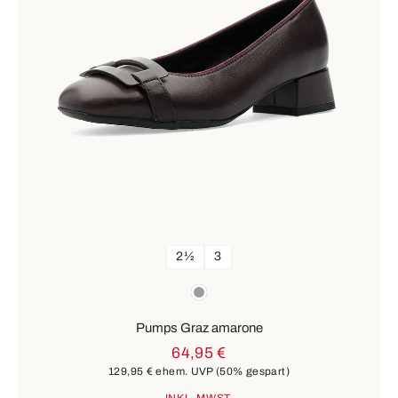
2½
3
Farben
grau
Pumps Graz amarone
64,95 €
129,95 €
ehem. UVP
(50% gespart)
INKL. MWST.