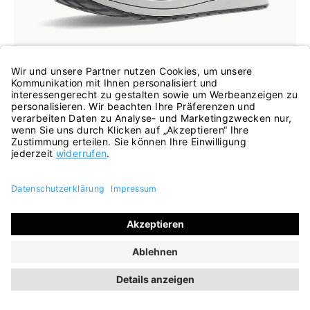
In vielen Größen verfügbar
Schnürer Matteo schwarz
120,00 €
149,95 €
ehem. UVP
(20% gespart)
INKL. MWST.