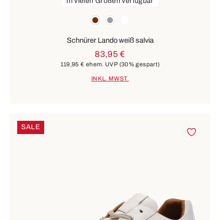
In vielen Größen verfügbar
Farben
braun
grau
weiß
Schnürer Lando weiß salvia
83,95 €
119,95 €
ehem. UVP
(30% gespart)
INKL. MWST.
SALE