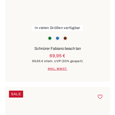
In vielen Größen verfügbar
Farben
grün
blau
braun
Schnürer Fabiano beach tan
69,95 €
99,95 €
ehem. UVP
(30% gespart)
INKL. MWST.
SALE