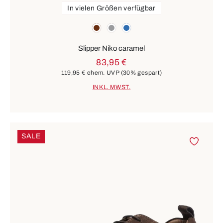
In vielen Größen verfügbar
Farben
braun
grau
blau
Slipper Niko caramel
83,95 €
119,95 €
ehem. UVP
(30% gespart)
INKL. MWST.
SALE