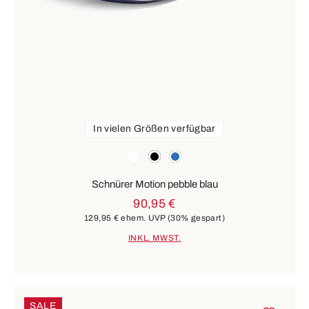
In vielen Größen verfügbar
Farben
weiß
schwarz
blau
Schnürer Motion pebble blau
90,95 €
129,95 €
ehem. UVP
(30% gespart)
INKL. MWST.
SALE