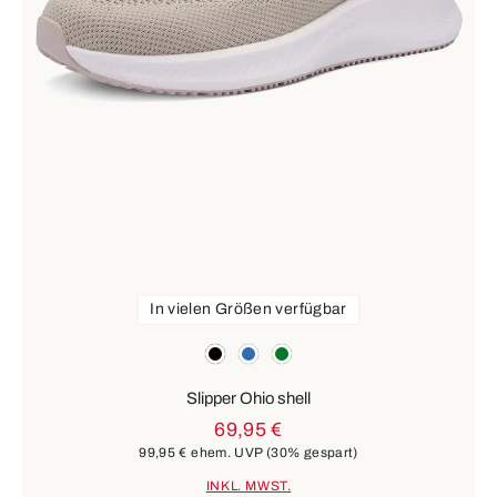
In vielen Größen verfügbar
Farben
schwarz
blau
grün
Slipper Ohio shell
69,95 €
99,95 €
ehem. UVP
(30% gespart)
INKL. MWST.