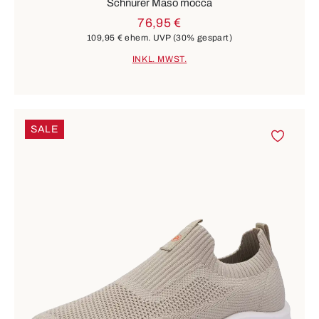
Schnürer Maso mocca
76,95 €
109,95 €
ehem. UVP
(30% gespart)
INKL. MWST.
SALE