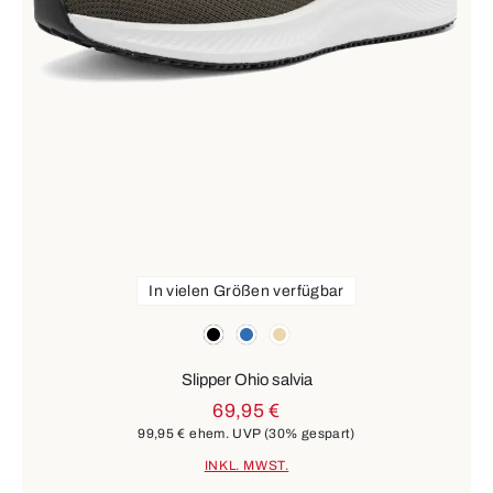
In vielen Größen verfügbar
Farben
schwarz
blau
beige
Slipper Ohio salvia
69,95 €
99,95 €
ehem. UVP
(30% gespart)
INKL. MWST.