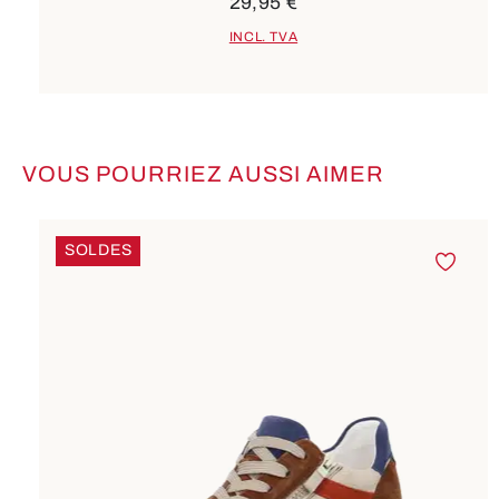
29,95 €
INCL. TVA
VOUS POURRIEZ AUSSI AIMER
Ignorer la galerie de produits
SOLDES