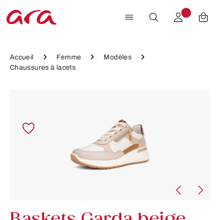
Passer au contenu principal
Accueil
Femme
Modèles
Chaussures à lacets
Ignorer la galerie d'images
Baskets Garda beige