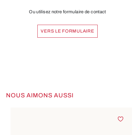
Ou utilisez notre formulaire de contact
VERS LE FORMULAIRE
NOUS AIMONS AUSSI
Ignorer la galerie de produits