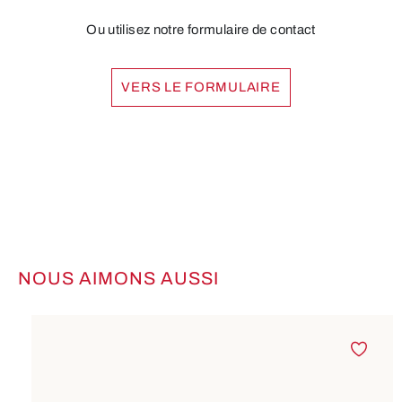
Ou utilisez notre formulaire de contact
VERS LE FORMULAIRE
NOUS AIMONS AUSSI
Ignorer la galerie de produits