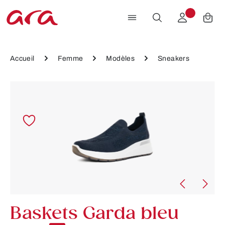
Passer au contenu principal
Accueil
Femme
Modèles
Sneakers
Ignorer la galerie d'images
Baskets Garda bleu