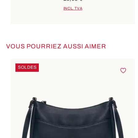
INCL. TVA
VOUS POURRIEZ AUSSI AIMER
Ignorer la galerie de produits
SOLDES