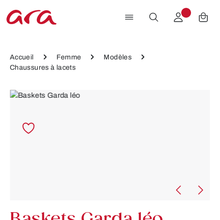
Passer au contenu principal
Accueil
Femme
Modèles
Chaussures à lacets
Ignorer la galerie d'images
Baskets Garda léo