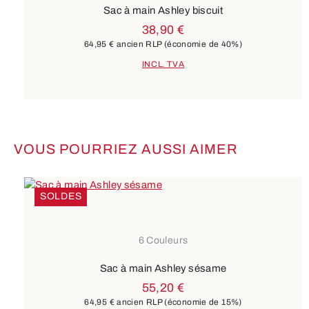
Sac à main Ashley biscuit
38,90 €
64,95 €
ancien RLP
(économie de 40%)
INCL. TVA
VOUS POURRIEZ AUSSI AIMER
Ignorer la galerie de produits
SOLDES
6 Couleurs
Sac à main Ashley sésame
55,20 €
64,95 €
ancien RLP
(économie de 15%)