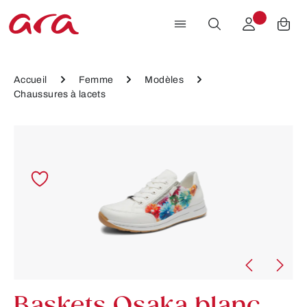
Passer au contenu principal
Accueil
Femme
Modèles
Chaussures à lacets
Ignorer la galerie d'images
Baskets Osaka blanc