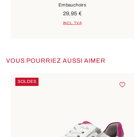
Embauchoirs
29,95 €
INCL. TVA
VOUS POURRIEZ AUSSI AIMER
Ignorer la galerie de produits
SOLDES