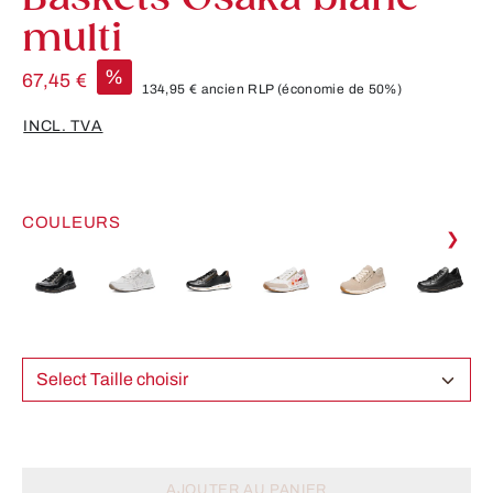
multi
%
67,45 €
134,95 €
ancien RLP
(économie de 50%)
INCL. TVA
COULEURS
❯
Select Taille choisir
AJOUTER AU PANIER