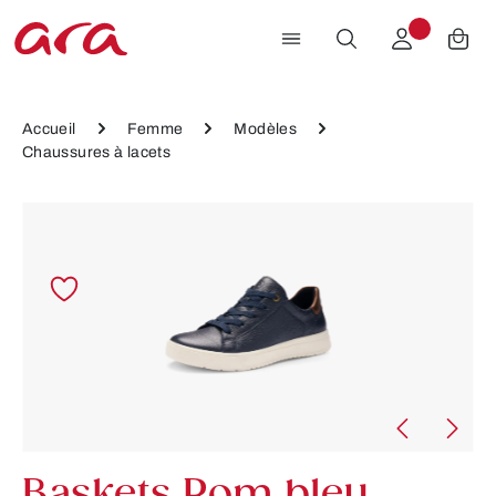
Passer au contenu principal
Accueil
Femme
Modèles
Chaussures à lacets
Ignorer la galerie d'images
Baskets Rom bleu