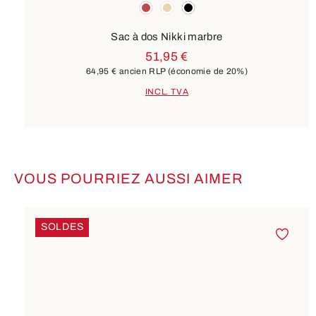
Couleurs
rouge
beige
noir
Sac à dos Nikki marbre
51,95 €
64,95 €
ancien RLP
(économie de 20%)
INCL. TVA
VOUS POURRIEZ AUSSI AIMER
Ignorer la galerie de produits
SOLDES