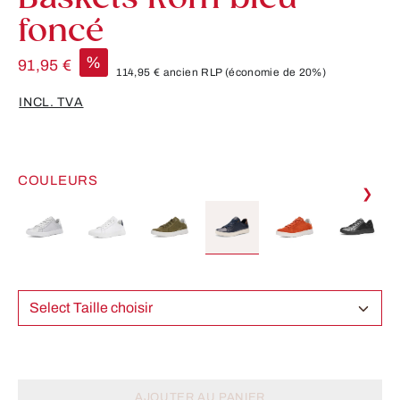
foncé
%
91,95 €
114,95 €
ancien RLP
(économie de 20%)
INCL. TVA
COULEURS
❯
Select Taille choisir
AJOUTER AU PANIER