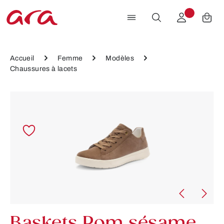
Passer au contenu principal
Accueil
Femme
Modèles
Chaussures à lacets
Ignorer la galerie d'images
Baskets Rom sésame