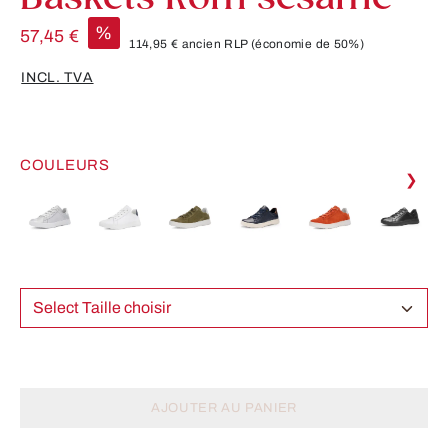
%
57,45 €
114,95 €
ancien RLP
(économie de 50%)
INCL. TVA
COULEURS
❯
Select Taille choisir
AJOUTER AU PANIER