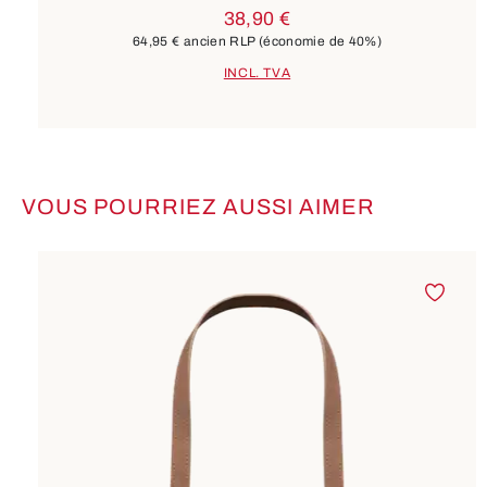
38,90 €
64,95 €
ancien RLP
(économie de 40%)
INCL. TVA
VOUS POURRIEZ AUSSI AIMER
Ignorer la galerie de produits