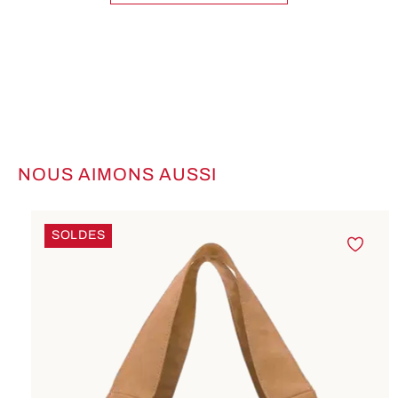
NOUS AIMONS AUSSI
Ignorer la galerie de produits
SOLDES