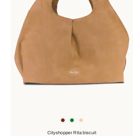
Couleurs
marron
vert
beige
Cityshopper Rita biscuit