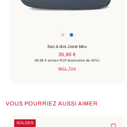
Couleurs
beige
bleu
Sac à dos Josie bleu
35,90 €
59,95 €
ancien RLP
(économie de 40%)
INCL. TVA
VOUS POURRIEZ AUSSI AIMER
Ignorer la galerie de produits
SOLDES