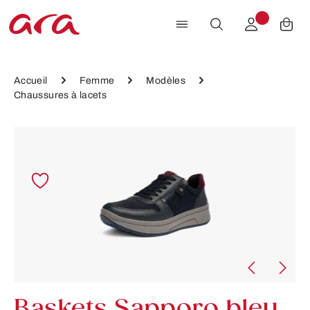
Passer au contenu principal
Accueil
Femme
Modèles
Chaussures à lacets
Ignorer la galerie d'images
Baskets Sapporo bleu