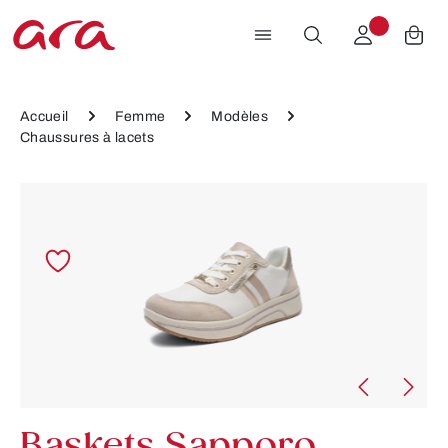
Passer au contenu principal
Accueil
Femme
Modèles
Chaussures à lacets
Ignorer la galerie d'images
Baskets Sapporo