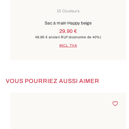
10 Couleurs
Sac à main Happy beige
29,90 €
49,95 €
ancien RLP
(économie de 40%)
INCL. TVA
VOUS POURRIEZ AUSSI AIMER
Ignorer la galerie de produits