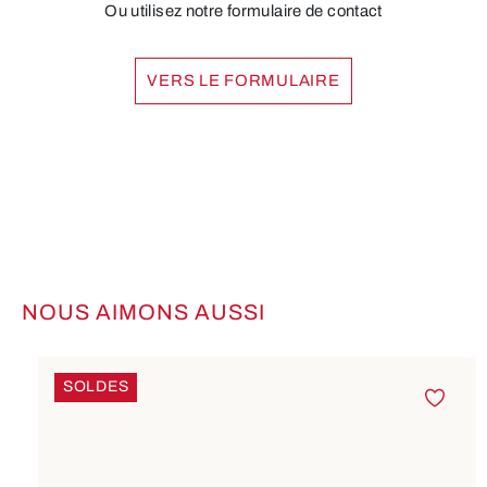
Ou utilisez notre formulaire de contact
VERS LE FORMULAIRE
NOUS AIMONS AUSSI
Ignorer la galerie de produits
SOLDES