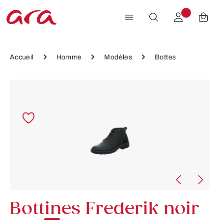
Passer au contenu principal
Accueil
Homme
Modèles
Bottes
Ignorer la galerie d'images
Bottines Frederik noir