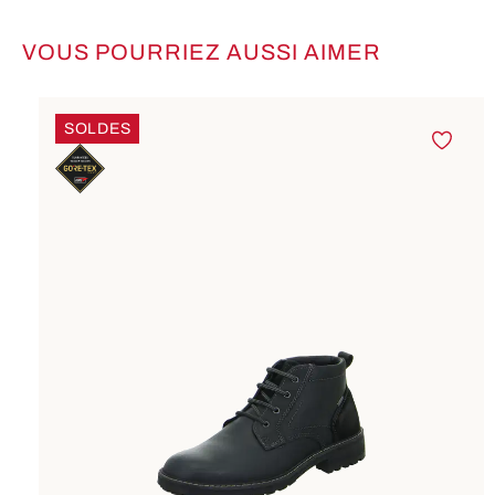
VOUS POURRIEZ AUSSI AIMER
Ignorer la galerie de produits
SOLDES