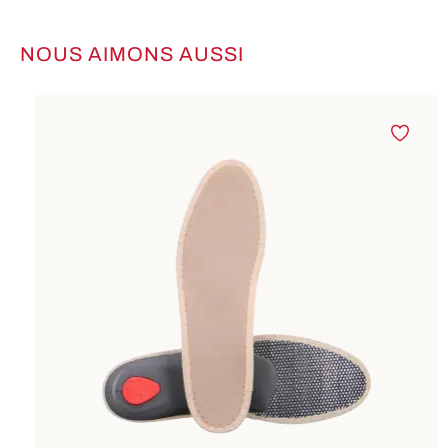
NOUS AIMONS AUSSI
Ignorer la galerie de produits