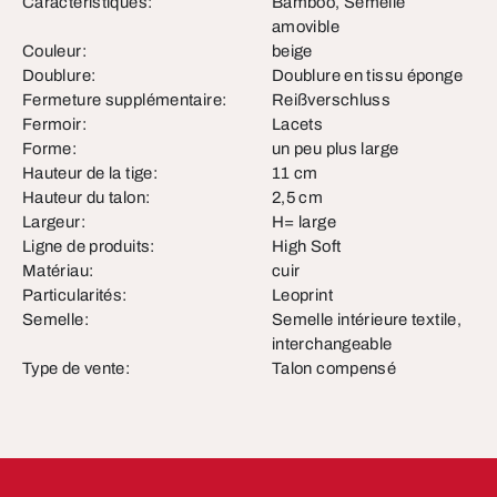
Caractéristiques:
Bamboo, Semelle
amovible
Couleur:
beige
Doublure:
Doublure en tissu éponge
Fermeture supplémentaire:
Reißverschluss
Fermoir:
Lacets
Forme:
un peu plus large
Hauteur de la tige:
11 cm
Hauteur du talon:
2,5 cm
Largeur:
H= large
Ligne de produits:
High Soft
Matériau:
cuir
Particularités:
Leoprint
Semelle:
Semelle intérieure textile,
interchangeable
Type de vente:
Talon compensé