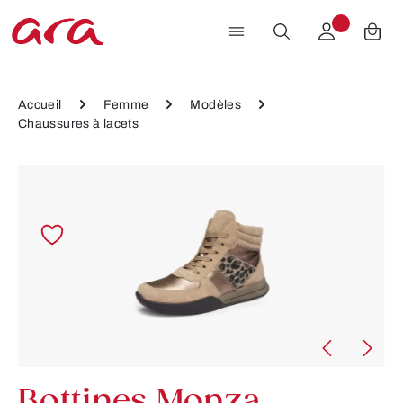
Passer au contenu principal
Accueil
Femme
Modèles
Chaussures à lacets
Ignorer la galerie d'images
Bottines Monza