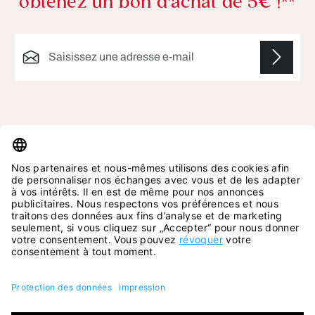
obtenez un bon d'achat de 5€ !**
Adresse e-mail*
Les champs marqués d'un astérisque (*) sont
obligatoires.
ASSISTANCE TÉLÉPHONIQUE
N'hésitez pas à nous contacter sur l'adresse mail
suivante:
online-shop@ara-shoes.fr
Ou via notre formulaire de contact
.