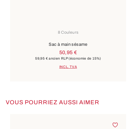
8 Couleurs
Sac à main sésame
50,95 €
59,95 €
ancien RLP
(économie de 15%)
INCL. TVA
VOUS POURRIEZ AUSSI AIMER
Ignorer la galerie de produits