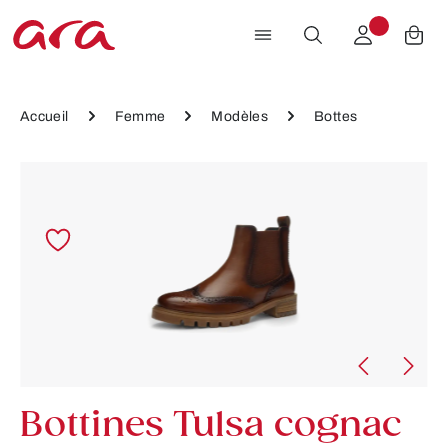
Passer au contenu principal
Accueil
Femme
Modèles
Bottes
Ignorer la galerie d'images
Bottines Tulsa cognac