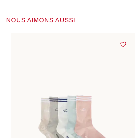
NOUS AIMONS AUSSI
Ignorer la galerie de produits