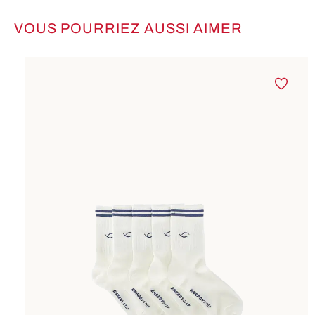
VOUS POURRIEZ AUSSI AIMER
Ignorer la galerie de produits