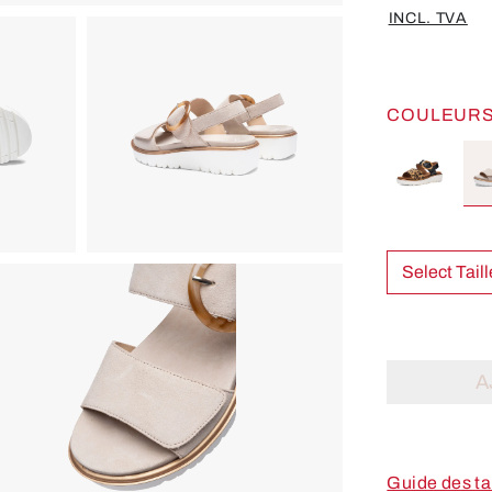
INCL. TVA
COULEUR
A
Guide des ta