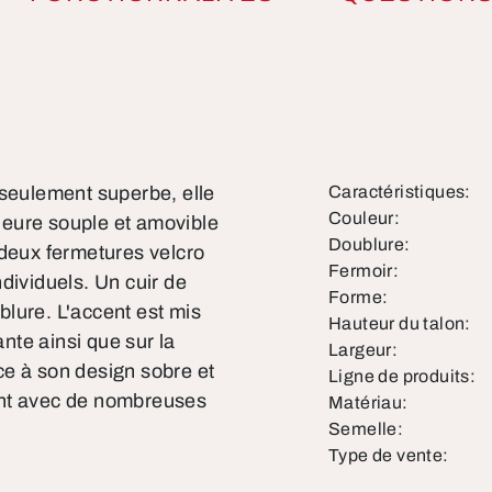
duit
 seulement superbe, elle
Caractéristiques:
Couleur:
rieure souple et amovible
Doublure:
 deux fermetures velcro
Fermoir:
dividuels. Un cuir de
Forme:
ublure. L'accent est mis
Hauteur du talon:
te ainsi que sur la
Largeur:
ce à son design sobre et
Ligne de produits:
ent avec de nombreuses
Matériau:
Semelle:
Type de vente: