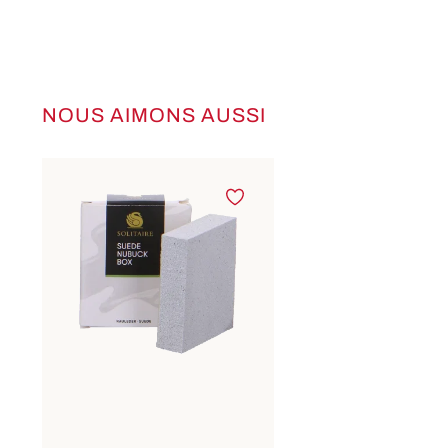
NOUS AIMONS AUSSI
Ignorer la galerie de produits