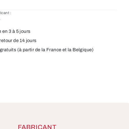
icant :
8
 en 3 à 5 jours
retour de 14 jours
ratuits (à partir de la France et la Belgique)
S
FABRICANT