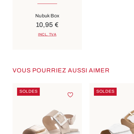
Nubuk Box
10,95 €
INCL. TVA
VOUS POURRIEZ AUSSI AIMER
Ignorer la galerie de produits
SOLDES
SOLDES