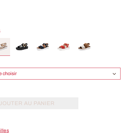
S
Select Taille choisir
JOUTER AU PANIER
illes