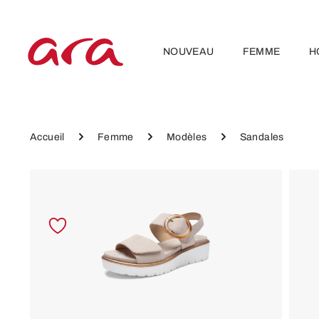
ser au contenu principal
Passer à la navigation principale
NOUVEAU
FEMME
H
Accueil
Femme
Modèles
Sandales
Ignorer la galerie d'images