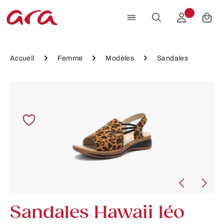
Passer au contenu principal
Accueil
Femme
Modèles
Sandales
Ignorer la galerie d'images
Sandales Hawaii léo