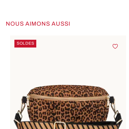
NOUS AIMONS AUSSI
Ignorer la galerie de produits
SOLDES