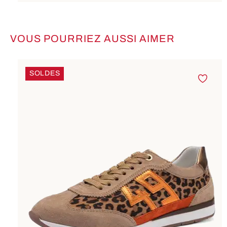
VOUS POURRIEZ AUSSI AIMER
Ignorer la galerie de produits
SOLDES