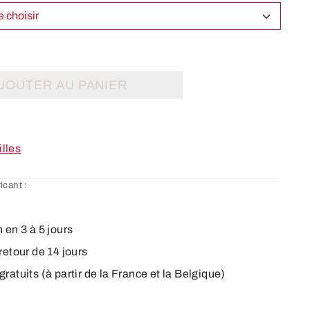
Select Taille choisir
JOUTER AU PANIER
illes
icant :
 en 3 à 5 jours
retour de 14 jours
ratuits (à partir de la France et la Belgique)