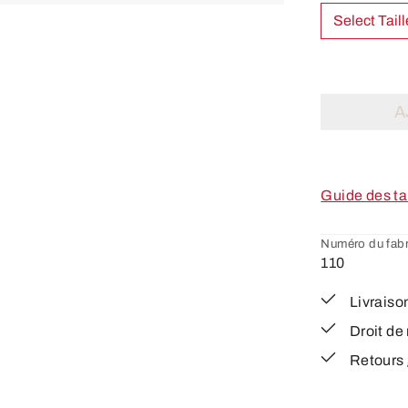
A
Guide des ta
Numéro du fabr
110
Livraison
Droit de 
Retours g