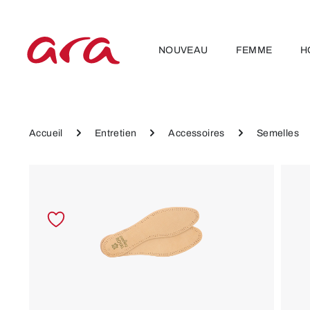
ser au contenu principal
Passer à la navigation principale
NOUVEAU
FEMME
H
Accueil
Entretien
Accessoires
Semelles
Ignorer la galerie d'images