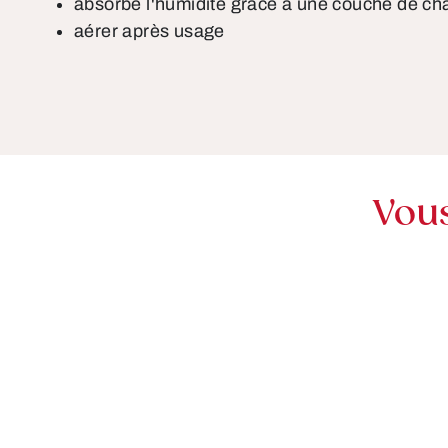
absorbe l'humidité grâce à une couche de cha
aérer après usage
Vou