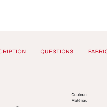
CRIPTION
QUESTIONS
FABRI
duit
Couleur:
Matériau: