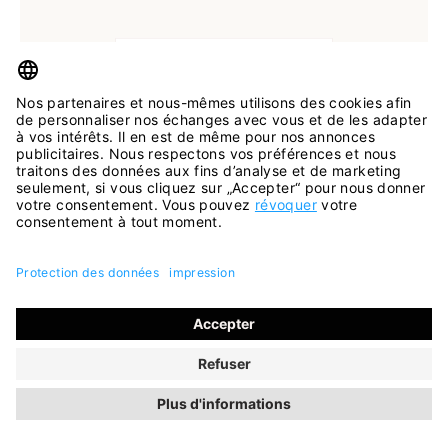
Disponible en plusieurs tailles
Couleurs
noir
Ballerines Sardinia mocca beach
91,95 €
114,95 €
ancien RLP
(économie de 20%)
INCL. TVA