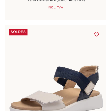
129,95 €
ancien RLP
(économie de 20%)
INCL. TVA
SOLDES