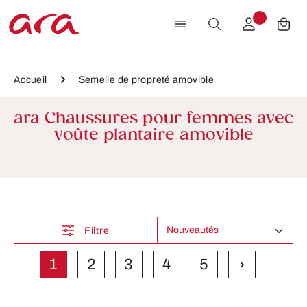
Passer au contenu principal
Accueil
Semelle de propreté amovible
ara Chaussures pour femmes avec
voûte plantaire amovible
Filtre
1
2
3
4
5
Page
Page
Page
Page
Page