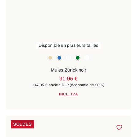
Disponible en plusieurs tailles
Couleurs
beige
bleu
autres
vert
blanc
Mules Zürick noir
91,95 €
114,95 €
ancien RLP
(économie de 20%)
INCL. TVA
SOLDES