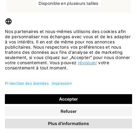
Disponible en plusieurs tailles
11 Couleurs
Sneakers Portofino noir crème
97,45 €
129,95 €
ancien RLP
(économie de 25%)
INCL. TVA
SOLDES