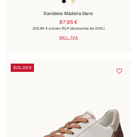
noir
beige
Sandales Madeira blanc
87,95 €
109,95 €
ancien RLP
(économie de 20%)
INCL. TVA
SOLDES