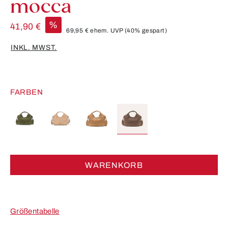
mocca
%
41,90 €
69,95 €
ehem. UVP
(40% gespart)
INKL. MWST.
FARBEN
WARENKORB
Größentabelle