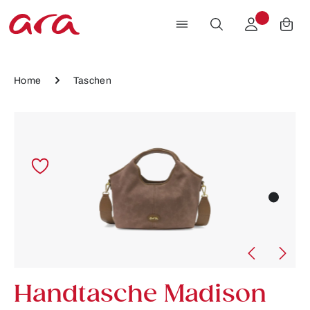
Zum Hauptinhalt springen
Home
Taschen
Bildergalerie überspringen
Handtasche Madison