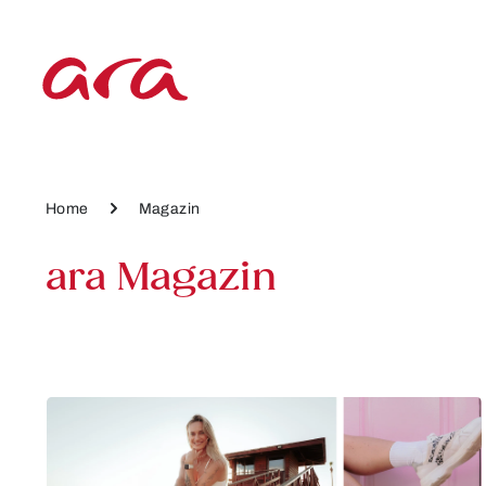
 Hauptinhalt springen
Zur Hauptnavigation springen
Home
Magazin
ara Magazin