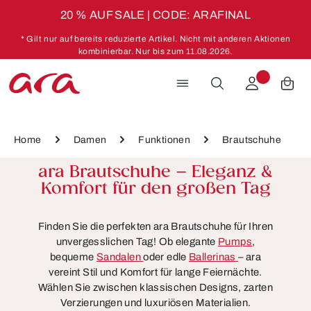
20 % AUF SALE | CODE: ARAFINAL
Zum Hauptinhalt springen
* Gilt nur auf bereits reduzierte Artikel. Nicht mit anderen Aktionen
kombinierbar. Nur bis zum 11.08.2026.
Home
Damen
Funktionen
Brautschuhe
ara Brautschuhe – Eleganz &
Komfort für den großen Tag
Finden Sie die perfekten ara Brautschuhe für Ihren
unvergesslichen Tag! Ob elegante
Pumps
,
bequeme
Sandalen
oder edle
Ballerinas
– ara
vereint Stil und Komfort für lange Feiernächte.
Wählen Sie zwischen klassischen Designs, zarten
Verzierungen und luxuriösen Materialien.