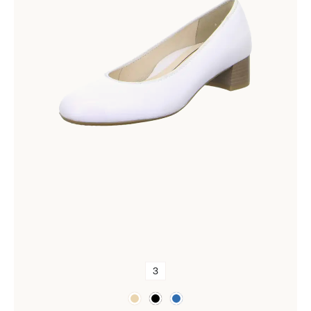
3
Farben
beige
schwarz
blau