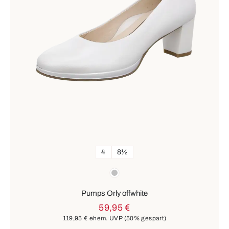
4
8½
Farben
silber
Pumps Orly offwhite
59,95 €
119,95 €
ehem. UVP
(50% gespart)