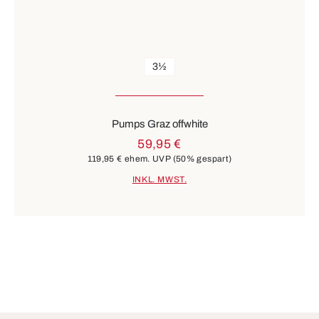
3½
Pumps Graz offwhite
59,95 €
119,95 €
ehem. UVP
(50% gespart)
INKL. MWST.