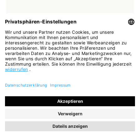
In vielen Größen verfügbar
Farben
blau
braun
Slipper Niko cashmere salvia
83,95 €
119,95 €
ehem. UVP
(30% gespart)
INKL. MWST.
SALE