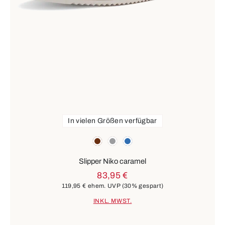
In vielen Größen verfügbar
Farben
braun
grau
blau
Slipper Niko caramel
83,95 €
119,95 €
ehem. UVP
(30% gespart)
INKL. MWST.