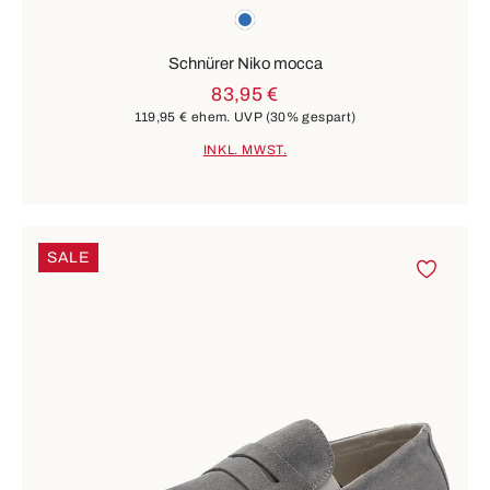
Farben
blau
Schnürer Niko mocca
83,95 €
119,95 €
ehem. UVP
(30% gespart)
INKL. MWST.
SALE