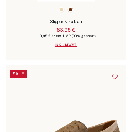
Farben
beige
braun
Slipper Niko blau
83,95 €
119,95 €
ehem. UVP
(30% gespart)
INKL. MWST.
SALE