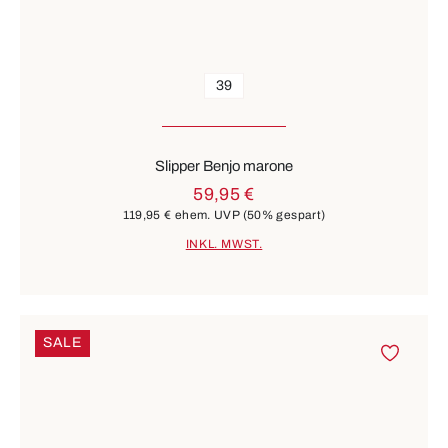
39
Slipper Benjo marone
59,95 €
119,95 €
ehem. UVP
(50% gespart)
INKL. MWST.
SALE