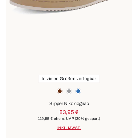
In vielen Größen verfügbar
Farben
braun
grau
blau
Slipper Niko cognac
83,95 €
119,95 €
ehem. UVP
(30% gespart)
INKL. MWST.