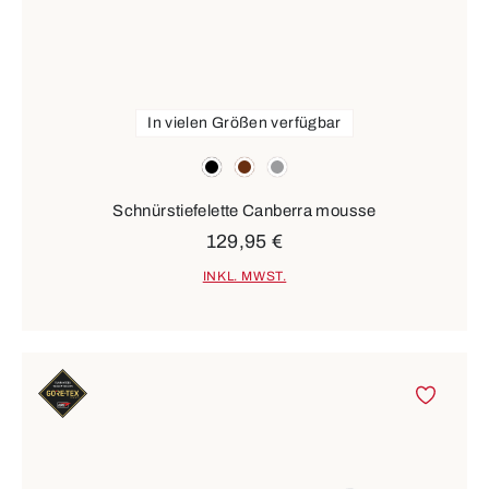
In vielen Größen verfügbar
Farben
schwarz
braun
grau
Schnürstiefelette Canberra mousse
129,95 €
INKL. MWST.