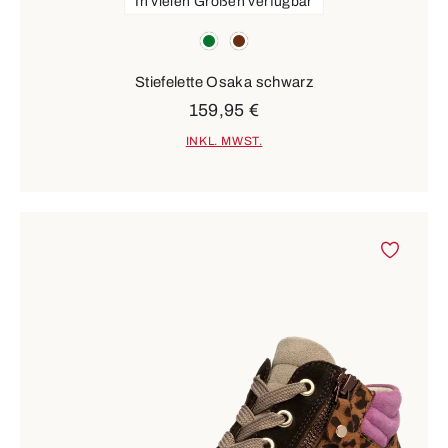
In vielen Größen verfügbar
Farben
grün
braun
Stiefelette Osaka schwarz
159,95 €
INKL. MWST.