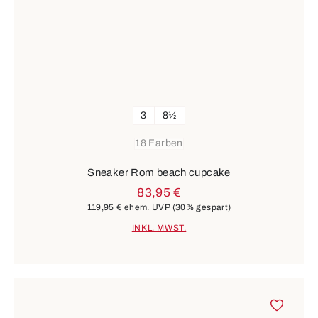
3
8½
18 Farben
Sneaker Rom beach cupcake
83,95 €
119,95 €
ehem. UVP
(30% gespart)
INKL. MWST.