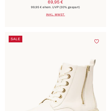
69,95 €
99,95 €
ehem. UVP
(30% gespart)
INKL. MWST.
SALE