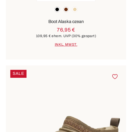
Farben
schwarz
braun
beige
Boot Alaska ozean
76,95 €
109,95 €
ehem. UVP
(30% gespart)
INKL. MWST.
SALE