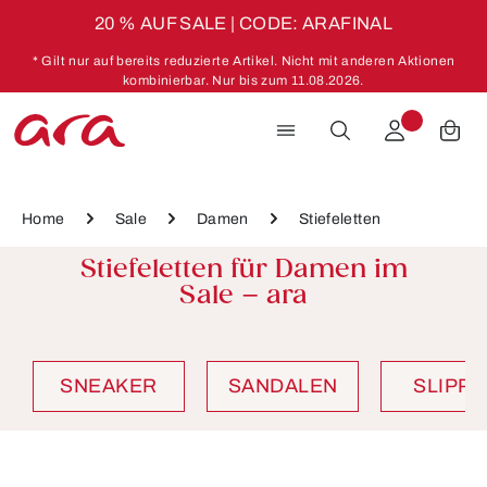
20 % AUF SALE | CODE: ARAFINAL
Zum Hauptinhalt springen
* Gilt nur auf bereits reduzierte Artikel. Nicht mit anderen Aktionen
kombinierbar. Nur bis zum 11.08.2026.
Home
Sale
Damen
Stiefeletten
Stiefeletten für Damen im
Sale – ara
SNEAKER
SANDALEN
SLIPP