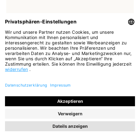
In vielen Größen verfügbar
Farben
beige
Stiefelette Manchester schwarz
112,45 €
149,95 €
ehem. UVP
(25% gespart)
INKL. MWST.
SALE