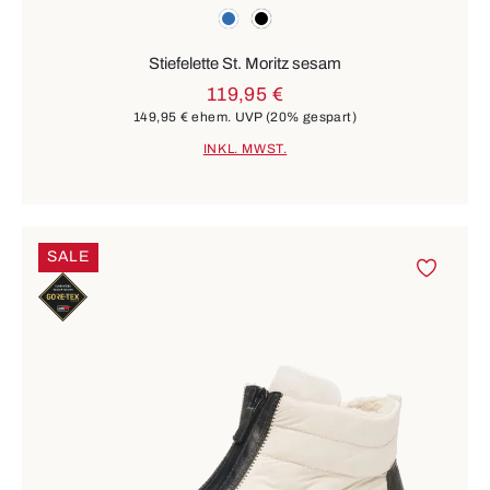
Farben
blau
schwarz
Stiefelette St. Moritz sesam
119,95 €
149,95 €
ehem. UVP
(20% gespart)
INKL. MWST.
SALE