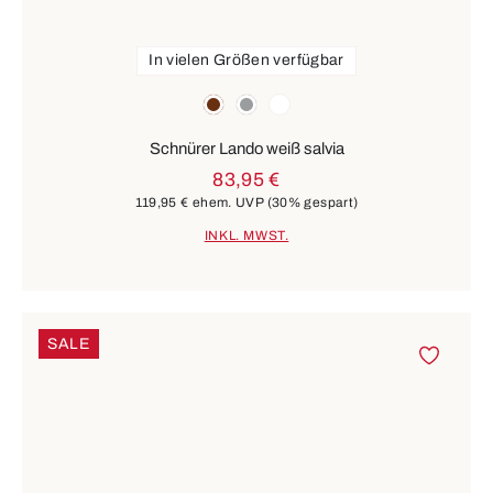
In vielen Größen verfügbar
Farben
braun
grau
weiß
Schnürer Lando weiß salvia
83,95 €
119,95 €
ehem. UVP
(30% gespart)
INKL. MWST.
SALE