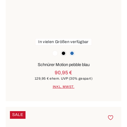
In vielen Größen verfügbar
Farben
weiß
schwarz
blau
Schnürer Motion pebble blau
90,95 €
129,95 €
ehem. UVP
(30% gespart)
INKL. MWST.
SALE