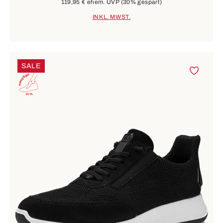
119,95 €
ehem. UVP
(30% gespart)
INKL. MWST.
SALE