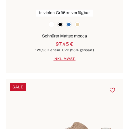
In vielen Größen verfügbar
Farben
weiß
schwarz
blau
beige
Schnürer Matteo mocca
97,45 €
129,95 €
ehem. UVP
(25% gespart)
INKL. MWST.
SALE