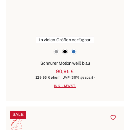
In vielen Größen verfügbar
Farben
grau
schwarz
blau
Schnürer Motion weiß blau
90,95 €
129,95 €
ehem. UVP
(30% gespart)
INKL. MWST.
SALE