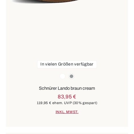
In vielen Größen verfügbar
Farben
weiß
grau
Schnürer Lando braun cream
83,95 €
119,95 €
ehem. UVP
(30% gespart)
INKL. MWST.