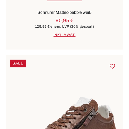
Schnürer Matteo pebble weiß
90,95 €
129,95 €
ehem. UVP
(30% gespart)
INKL. MWST.
SALE