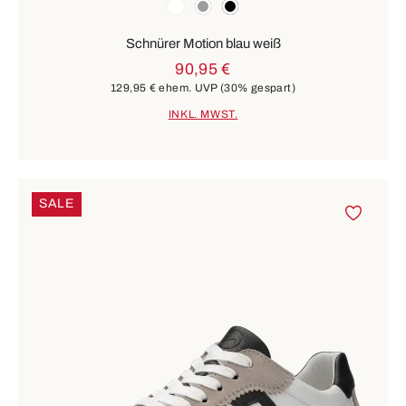
Farben
weiß
grau
schwarz
Schnürer Motion blau weiß
90,95 €
129,95 €
ehem. UVP
(30% gespart)
INKL. MWST.
SALE