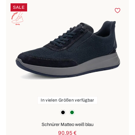
SALE
In vielen Größen verfügbar
Farben
schwarz
grün
Schnürer Matteo weiß blau
90,95 €