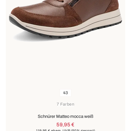
43
7 Farben
Schnürer Matteo mocca weiß
59,95 €
119,95 €
ehem. UVP
(50% gespart)