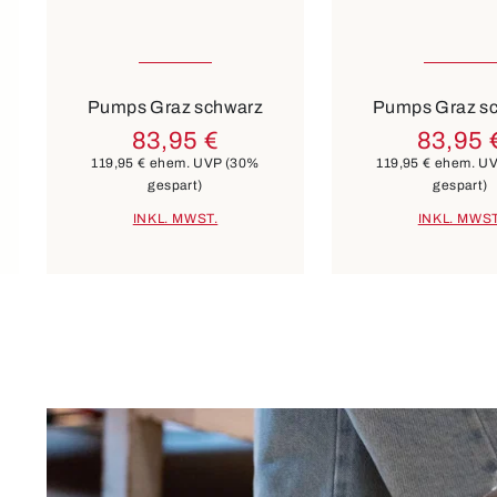
In vielen Größen verfügbar
In vielen Größen 
Farben
Farben
schwarz
beige
blau
schwarz
beige
b
Pumps Graz schwarz
Pumps Graz s
83,95 €
83,95 
119,95 €
ehem. UVP
(30%
119,95 €
ehem. U
gespart)
gespart)
INKL. MWST.
INKL. MWST