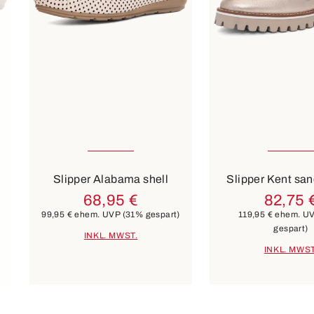
In vielen Größen verfügbar
In vielen Größen 
Farben
weiß
blau
Slipper Alabama shell
Slipper Kent sa
68,95 €
82,75 
)
99,95 €
ehem. UVP
(31% gespart)
119,95 €
ehem. U
gespart)
INKL. MWST.
INKL. MWST