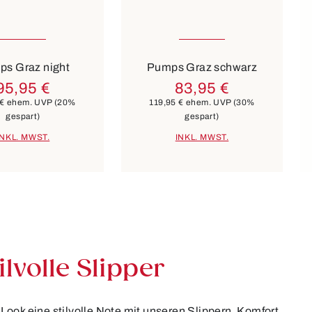
n Größen verfügbar
In vielen Größen verfügbar
Farben
Fa
schwarz
beige
beige
rosa
gold
blau
s Graz night
Pumps Graz schwarz
95,95 €
83,95 €
 €
ehem. UVP
(20%
119,95 €
ehem. UVP
(30%
gespart)
gespart)
INKL. MWST.
INKL. MWST.
ilvolle Slipper
ook eine stilvolle Note mit unseren Slippern. Komfort