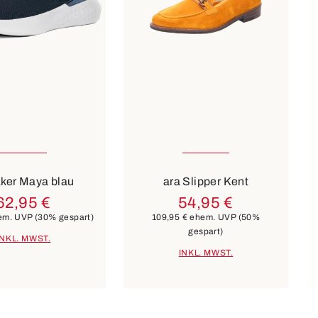
37
39
3½
Fa
schwarz
beige
ker Maya blau
ara Slipper Kent
62,95 €
54,95 €
em. UVP
(30% gespart)
109,95 €
ehem. UVP
(50%
gespart)
INKL. MWST.
INKL. MWST.