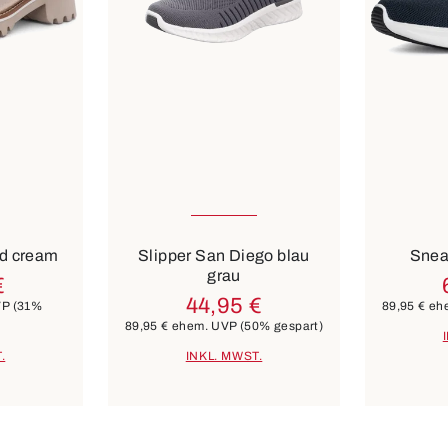
verfügbar
In vielen Größen verfügbar
Farben
Farben
blau
nd cream
Slipper San Diego blau
Snea
grau
€
44,95 €
VP
(31%
89,95 €
eh
89,95 €
ehem. UVP
(50% gespart)
.
INKL. MWST.