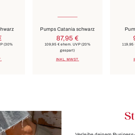
verfügbar
In vielen Größen verfügbar
In viele
Farben
Farben
lau
grün
schwarz
chwarz
Pumps Catania schwarz
Pump
€
87,95 €
VP
(30%
109,95 €
ehem. UVP
(20%
119,95
gespart)
.
INKL. MWST.
St
Verleihe deinem Business-L