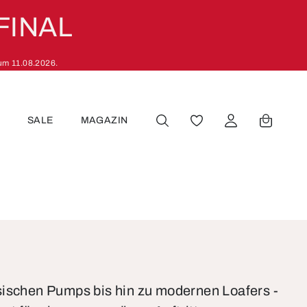
FINAL
zum 11.08.2026.
R
SALE
MAGAZIN
DU HAST 0 PRODUKT
ischen Pumps bis hin zu modernen Loafers -