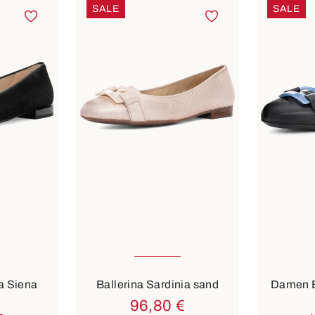
SALE
SALE
4½
5
6½
In viele
Farben
Farben
blau
beige
a Siena
Ballerina Sardinia sand
Damen B
96,80 €