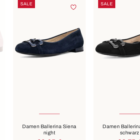
SALE
SALE
2½
3
4
2½
3½
Farben
Farben
schwarz
blau
Damen Ballerina Siena
Damen Ballerin
night
schwarz