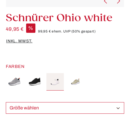
Schnürer Ohio white
%
49,95 €
99,95 €
ehem. UVP
(50% gespart)
INKL. MWST.
FARBEN
Größe wählen