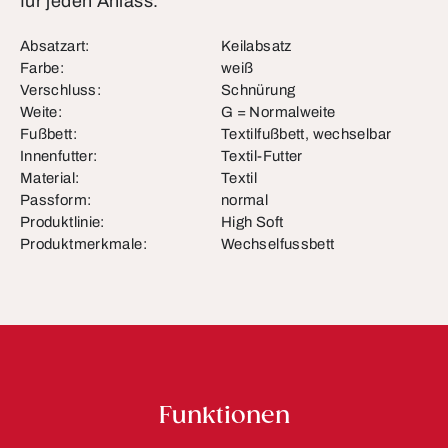
für jeden Anlass.
Absatzart:
Keilabsatz
Farbe:
weiß
Verschluss:
Schnürung
Weite:
G = Normalweite
Fußbett:
Textilfußbett, wechselbar
Innenfutter:
Textil-Futter
Material:
Textil
Passform:
normal
Produktlinie:
High Soft
Produktmerkmale:
Wechselfussbett
Funktionen